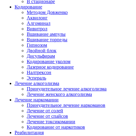
В стационаре
Кодирование
Методом Довженко
Аквилонг
Алгоминал
Вивитрол
Вшивание ампулы
Вшивание торпеды
Гипнозом
Двойной блок
Дисульфирам
Кодирование уколом
Лазерное кодирование
Налтрексон
Эспераль
Лечение алкоголизма
Принудительное лечение алкоголизма
Лечение женского алкоголизма
Лечение наркомании
Принудительное лечение наркоманов
Лечение от солей
Лечение от спайсов
Лечение токсикомании
Кодирование от наркотиков
Реабилитация