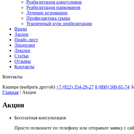
Реабилитация алкоголиков
Реабилитация наркоманов
Лечение игромании
Профилактика срыва
Ускоренный курс реабилитации
Врачи
Акции
Прайс-лист
Лицензии
Лекции
Статьи
Отзывы
Контакты
Контакты
Кашира
(выбрать другой)
+7 (922) 354-29-27
8 (800) 500-81-74
З
Главная
/
Акции
Акции
Бесплатная консультация
Просто позвоните по телефону или отправьте заявку с са