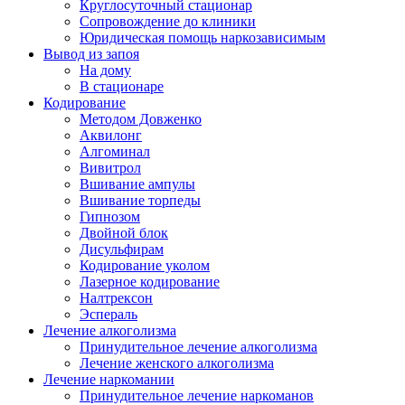
Круглосуточный стационар
Сопровождение до клиники
Юридическая помощь наркозависимым
Вывод из запоя
На дому
В стационаре
Кодирование
Методом Довженко
Аквилонг
Алгоминал
Вивитрол
Вшивание ампулы
Вшивание торпеды
Гипнозом
Двойной блок
Дисульфирам
Кодирование уколом
Лазерное кодирование
Налтрексон
Эспераль
Лечение алкоголизма
Принудительное лечение алкоголизма
Лечение женского алкоголизма
Лечение наркомании
Принудительное лечение наркоманов