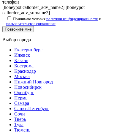
телефон
[honeypot callorder_adv_name2] [honeypot
callorder_adv_surname2]
Принимаю условия
политики конфиденциальности
и
пользовательское соглашение
Выбор города
Екатеринбург
Ижевск
Казань
Кострома
Краснодар
Москва
Нижний Новгород
Новосибирск
Оренбург
Пермь
Самара
Санкт-Петербург
Сочи
Тверь
Тула
Тюмень